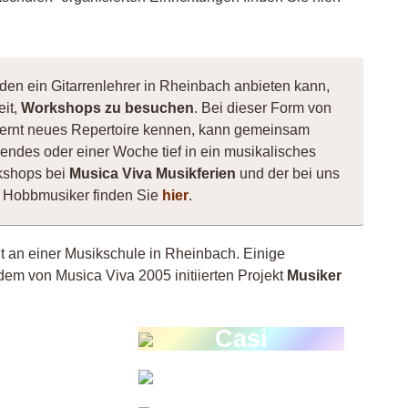
 den ein Gitarrenlehrer in Rheinbach anbieten kann,
eit,
Workshops zu besuchen
. Bei dieser Form von
e, lernt neues Repertoire kennen, kann gemeinsam
ndes oder einer Woche tief in ein musikalisches
kshops bei
Musica Viva Musikferien
und der bei uns
ne Hobbmusiker finden Sie
hier
.
ht an einer Musikschule in Rheinbach. Einige
dem von Musica Viva 2005 initiierten Projekt
Musiker
tthias
Casi
aus
Shee
hader
Gitarre