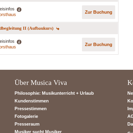
eisinfos
Zur Buchung
orsthaus
begleitung II (Aufbaukurs)
eisinfos
Zur Buchung
orsthaus
Über Musica Viva
K
Philosophie: Musikunterricht + Urlaub
Ne
Kundenstimmen
Ko
Pressestimmen
Im
Fotogalerie
A
Presseraum
Da
Musiker sucht Musiker