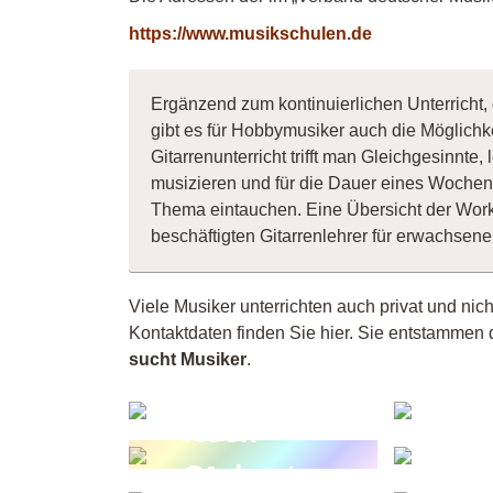
https://www.musikschulen.de
Ergänzend zum kontinuierlichen Unterricht,
gibt es für Hobbymusiker auch die Möglichk
Gitarrenunterricht trifft man Gleichgesinnt
musizieren und für die Dauer eines Wochene
Thema eintauchen. Eine Übersicht der Wor
beschäftigten Gitarrenlehrer für erwachse
Viele Musiker unterrichten auch privat und nic
Kontaktdaten finden Sie hier. Sie entstammen 
sucht Musiker
.
Thom
Pop &
Ma
Bee
Rock
Kl
Orchester
Sc
Maureen