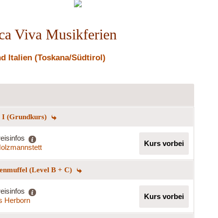
reddy
Grünstadt
ica Viva Musikferien
 Italien (Toskana/Südtirol)
g I (Grundkurs)
eisinfos
Kurs vorbei
olzmannstett
enmuffel (Level B + C)
eisinfos
Kurs vorbei
s Herborn