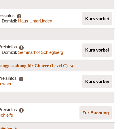
eisinfos
Kurs vorbei
Domizil:
Haus UnterLinden
Preisinfos
Kurs vorbei
Domizil:
Seminarhof Schleglberg
onggestaltung für Gitarre (Level C)
reisinfos
Kurs vorbei
kowsee
Preisinfos
Zur Buchung
chleife
knüpfen