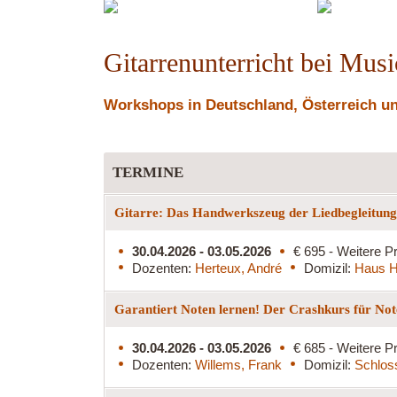
F
Fischeln
Celtic
Gitarrenunterricht bei Mus
Workshops in Deutschland, Österreich und
TERMINE
Gitarre: Das Handwerkszeug der Liedbegleitun
30.04.2026 - 03.05.2026
€ 695 - Weitere Pr
Dozenten:
Herteux, André
Domizil:
Haus H
Garantiert Noten lernen! Der Crashkurs für Not
30.04.2026 - 03.05.2026
€ 685 - Weitere Pr
Dozenten:
Willems, Frank
Domizil:
Schlos