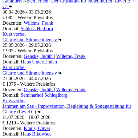
Garantiert Noten lernen! Der Crashkurs für Notenmuffel (Level B +
C)
30.04.2026 - 03.05.2026
€ 685 - Weitere Preisinfos
Dozenten:
Willems, Frank
Domizil:
Schloss Herborn
Kurs vorbei
Gitarre und Stimme intensiv
25.05.2026 - 29.05.2026
€ 995 - Weitere Preisinfos
Dozenten:
Genske, Judith
|
Willems, Frank
Domizil:
Haus UnterLinden
Kurs vorbei
Gitarre und Stimme intensiv
27.06.2026 - 04.07.2026
€ 1375 - Weitere Preisinfos
Dozenten:
Genske, Judith
|
Willems, Frank
Domizil:
Seminarhof Schleglberg
Kurs vorbei
Jammen am See - Improvisation, Begleitung & Songgestaltung für
Gitarre (Level C)
11.07.2026 - 18.07.2026
€ 1210 - Weitere Preisinfos
Dozenten:
Kraus, Oliver
Domizil:
Haus Bikowsee