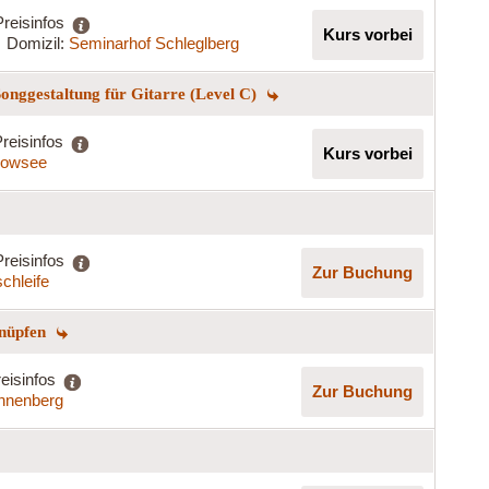
Preisinfos
Kurs vorbei
Domizil:
Seminarhof Schleglberg
onggestaltung für Gitarre (Level C)
reisinfos
Kurs vorbei
kowsee
Preisinfos
Zur Buchung
chleife
knüpfen
eisinfos
Zur Buchung
nnenberg