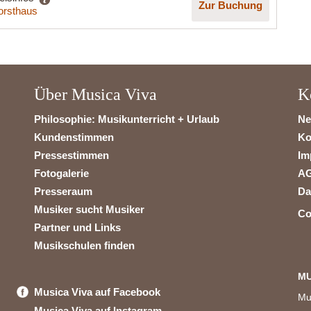
Zur Buchung
orsthaus
Über Musica Viva
K
Philosophie: Musikunterricht + Urlaub
Ne
Kundenstimmen
Ko
Pressestimmen
Im
Fotogalerie
A
Presseraum
Da
Musiker sucht Musiker
Co
Partner und Links
Musikschulen finden
MU
Musica Viva auf Facebook
Mu
Musica Viva auf Instagram