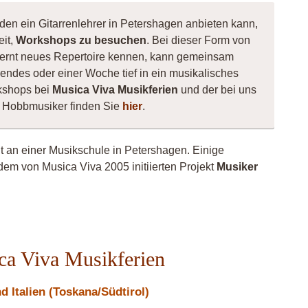
den ein Gitarrenlehrer in Petershagen anbieten kann,
eit,
Workshops zu besuchen
. Bei dieser Form von
e, lernt neues Repertoire kennen, kann gemeinsam
ndes oder einer Woche tief in ein musikalisches
kshops bei
Musica Viva Musikferien
und der bei uns
ne Hobbmusiker finden Sie
hier
.
ht an einer Musikschule in Petershagen. Einige
dem von Musica Viva 2005 initiierten Projekt
Musiker
repan
ica Viva Musikferien
 Italien (Toskana/Südtirol)