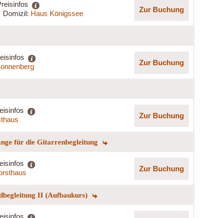
reisinfos
Zur Buchung
Domizil:
Haus Königssee
eisinfos
Zur Buchung
onnenberg
eisinfos
Zur Buchung
sthaus
ge für die Gitarrenbegleitung
eisinfos
Zur Buchung
orsthaus
begleitung II (Aufbaukurs)
eisinfos