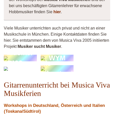
bei uns beschäftigten Gitarrenlehrer für erwachsene
Hobbmusiker finden Sie
hier
.
Viele Musiker unterrichten auch privat und nicht an einer
Musikschule in München. Einige Kontaktdaten finden Sie
hier. Sie entstammen dem von Musica Viva 2005 initiierten
Projekt
Musiker sucht Musiker
.
Musiker
WYM
8492
Tim
monis-
Vincent
musikunterricht
Gitarrenunterricht bei Musica Viva
Musikferien
Workshops in Deutschland, Österreich und Italien
(Toskana/Südtirol)