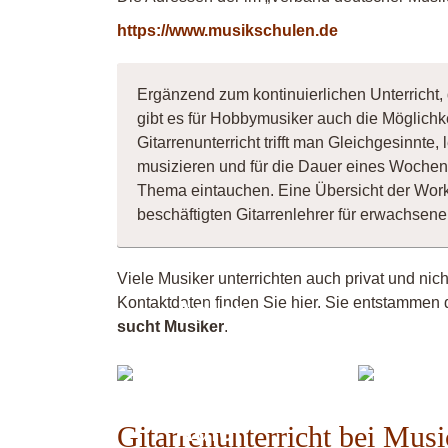
https://www.musikschulen.de
Ergänzend zum kontinuierlichen Unterricht,
gibt es für Hobbymusiker auch die Möglichk
Gitarrenunterricht trifft man Gleichgesinnt
musizieren und für die Dauer eines Wochene
Thema eintauchen. Eine Übersicht der Wor
beschäftigten Gitarrenlehrer für erwachse
Viele Musiker unterrichten auch privat und ni
Kontaktdaten finden Sie hier. Sie entstammen 
Adler-
sucht Musiker
.
Studio;
Mel -
Dawid
Akus
Adler
Gitarrenunterricht bei Mus