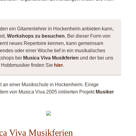
 den ein Gitarrenlehrer in Hockenheim anbieten kann,
eit,
Workshops zu besuchen
. Bei dieser Form von
e, lernt neues Repertoire kennen, kann gemeinsam
ndes oder einer Woche tief in ein musikalisches
kshops bei
Musica Viva Musikferien
und der bei uns
ne Hobbmusiker finden Sie
hier
.
cht an einer Musikschule in Hockenheim. Einige
dem von Musica Viva 2005 initiierten Projekt
Musiker
Gitarre
tikzauber
Grünstadt
ica Viva Musikferien