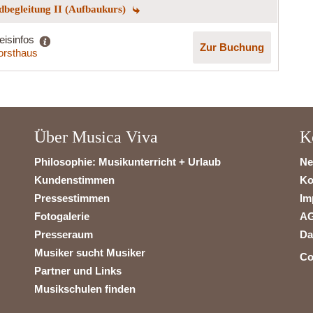
begleitung II (Aufbaukurs)
eisinfos
Zur Buchung
orsthaus
Über Musica Viva
K
Philosophie: Musikunterricht + Urlaub
Ne
Kundenstimmen
Ko
Pressestimmen
Im
Fotogalerie
A
Presseraum
Da
Musiker sucht Musiker
Co
Partner und Links
Musikschulen finden