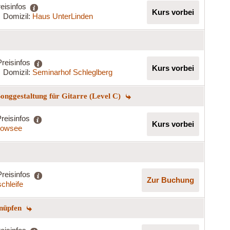
eisinfos
Kurs vorbei
Domizil:
Haus UnterLinden
Preisinfos
Kurs vorbei
Domizil:
Seminarhof Schleglberg
onggestaltung für Gitarre (Level C)
reisinfos
Kurs vorbei
kowsee
Preisinfos
Zur Buchung
chleife
knüpfen