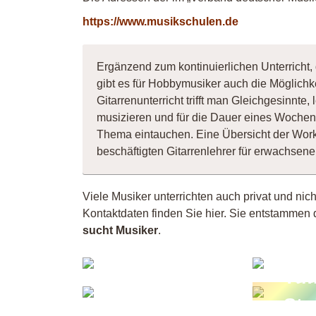
https://www.musikschulen.de
Ergänzend zum kontinuierlichen Unterricht, 
gibt es für Hobbymusiker auch die Möglichk
Gitarrenunterricht trifft man Gleichgesinnt
musizieren und für die Dauer eines Wochene
Thema eintauchen. Eine Übersicht der Wor
beschäftigten Gitarrenlehrer für erwachse
Viele Musiker unterrichten auch privat und nic
Kontaktdaten finden Sie hier. Sie entstammen 
sucht Musiker
.
Kl
Shee
Sc
Maureen
Ti
Celtic
St