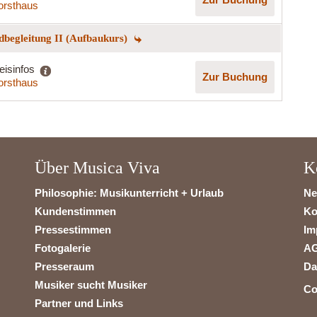
orsthaus
begleitung II (Aufbaukurs)
eisinfos
Zur Buchung
orsthaus
Über Musica Viva
K
Philosophie: Musikunterricht + Urlaub
Ne
Kundenstimmen
Ko
Pressestimmen
Im
Fotogalerie
A
Presseraum
Da
Musiker sucht Musiker
Co
Partner und Links