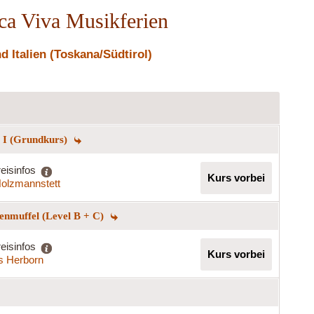
ica Viva Musikferien
 Italien (Toskana/Südtirol)
g I (Grundkurs)
eisinfos
Kurs vorbei
olzmannstett
enmuffel (Level B + C)
eisinfos
Kurs vorbei
s Herborn