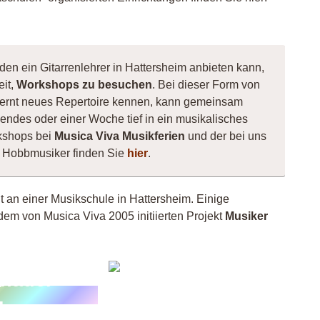
den ein Gitarrenlehrer in Hattersheim anbieten kann,
eit,
Workshops zu besuchen
. Bei dieser Form von
e, lernt neues Repertoire kennen, kann gemeinsam
ndes oder einer Woche tief in ein musikalisches
kshops bei
Musica Viva Musikferien
und der bei uns
ne Hobbmusiker finden Sie
hier
.
ht an einer Musikschule in Hattersheim. Einige
dem von Musica Viva 2005 initiierten Projekt
Musiker
aus
Freddy
hader
m
olzmann