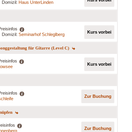
Domizil:
Haus UnterLinden
Preisinfos
Kurs vorbei
Domizil:
Seminarhof Schleglberg
onggestaltung für Gitarre (Level C)
reisinfos
Kurs vorbei
kowsee
Preisinfos
Zur Buchung
chleife
knüpfen
eisinfos
Zur Buchung
nnenberg