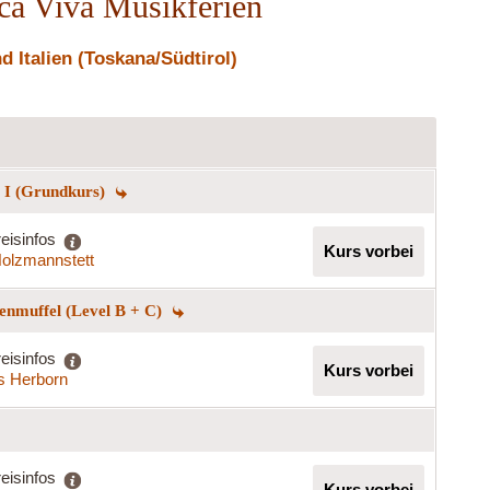
ica Viva Musikferien
 Italien (Toskana/Südtirol)
g I (Grundkurs)
eisinfos
Kurs vorbei
olzmannstett
enmuffel (Level B + C)
eisinfos
Kurs vorbei
s Herborn
eisinfos
Kurs vorbei