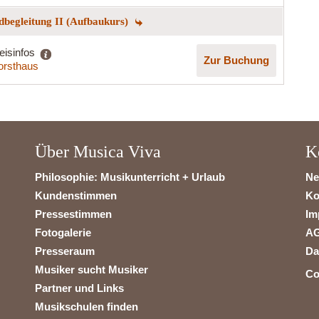
begleitung II (Aufbaukurs)
eisinfos
Zur Buchung
orsthaus
Über Musica Viva
K
Philosophie: Musikunterricht + Urlaub
Ne
Kundenstimmen
Ko
Pressestimmen
Im
Fotogalerie
A
Presseraum
Da
Musiker sucht Musiker
Co
Partner und Links
Musikschulen finden