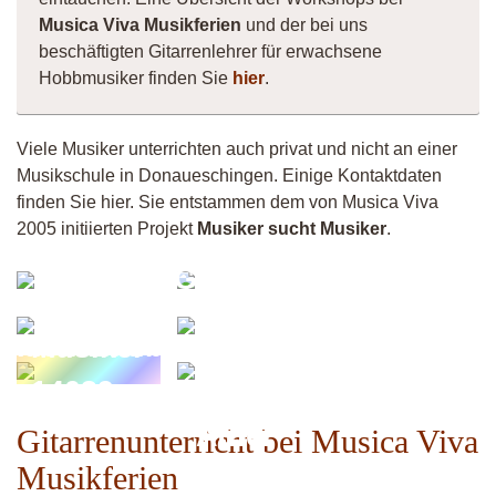
Musica Viva Musikferien
und der bei uns
beschäftigten Gitarrenlehrer für erwachsene
Hobbmusiker finden Sie
hier
.
Viele Musiker unterrichten auch privat und nicht an einer
Musikschule in Donaueschingen. Einige Kontaktdaten
finden Sie hier. Sie entstammen dem von Musica Viva
2005 initiierten Projekt
Musiker sucht Musiker
.
Kurt-
Guitarsilvi
Jürgen
el -
Musiker
Adler-
Akustikzauber
30308
Musiker
Studio;
14039
Dawid
Adler
Gitarrenunterricht bei Musica Viva
Musikferien