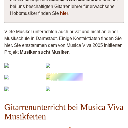
bei uns beschäftigten Gitarrenlehrer für erwachsene
Hobbmusiker finden Sie
hier
.
Viele Musiker unterrichten auch privat und nicht an einer
Musikschule in Darmstadt. Einige Kontaktdaten finden Sie
hier. Sie entstammen dem von Musica Viva 2005 initiierten
Projekt
Musiker sucht Musiker
.
Freddy
Shee
Maureen
Tim
Celtic
Stolzmann
Klaus
Gitarre
Schader
Grünstadt
Gitarrenunterricht bei Musica Viva
Musikferien