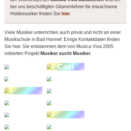
bei uns beschäftigten Gitarrenlehrer für erwachsene
Hobbmusiker finden Sie
hier
.
Viele Musiker unterrichten auch privat und nicht an einer
Musikschule in Bad Honnef. Einige Kontaktdaten finden
Sie hier. Sie entstammen dem von Musica Viva 2005
initiierten Projekt
Musiker sucht Musiker
.
Thom
Casi
Bee
Klaus
Pop &
Matthias
Schader
Rock
Shee
Orchester
Maureen
Freddy
Fischeln
Celtic
Gitarre
Tim
Grünstadt
Stolzmann
Musiker
Mojo