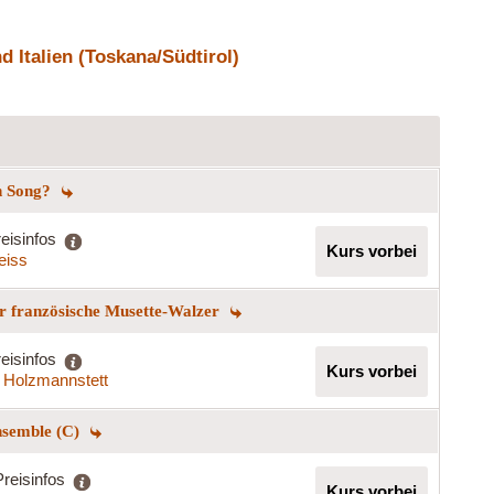
 Italien (Toskana/Südtirol)
en Song?
eisinfos
Kurs vorbei
eiss
r französische Musette-Walzer
eisinfos
Kurs vorbei
 Holzmannstett
nsemble (C)
Preisinfos
Kurs vorbei