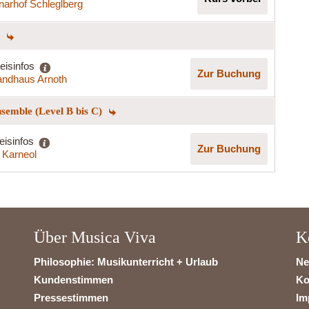
arhof Schleglberg
)
eisinfos
Zur Buchung
andhaus Arnoth
nsemble (Level B bis C)
eisinfos
Zur Buchung
 Karneol
Über Musica Viva
K
Philosophie: Musikunterricht + Urlaub
Ne
Kundenstimmen
Ko
Pressestimmen
Im