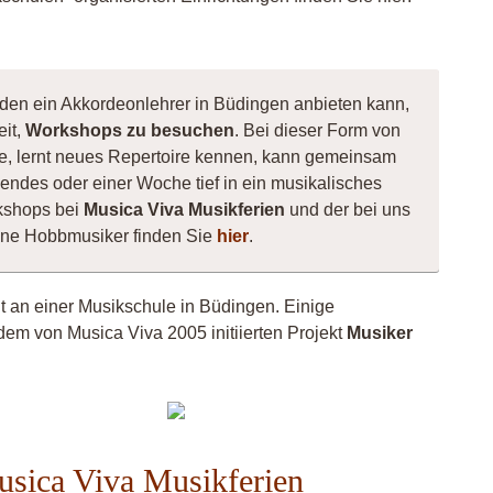
 den ein Akkordeonlehrer in Büdingen anbieten kann,
eit,
Workshops zu besuchen
. Bei dieser Form von
nte, lernt neues Repertoire kennen, kann gemeinsam
ndes oder einer Woche tief in ein musikalisches
kshops bei
Musica Viva Musikferien
und der bei uns
ene Hobbmusiker finden Sie
hier
.
ht an einer Musikschule in Büdingen. Einige
dem von Musica Viva 2005 initiierten Projekt
Musiker
Musiker
FloH
4260
usica Viva Musikferien