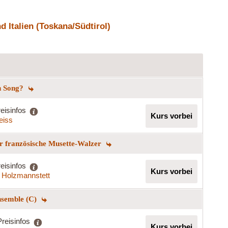
 Italien (Toskana/Südtirol)
en Song?
eisinfos
Kurs vorbei
eiss
r französische Musette-Walzer
eisinfos
Kurs vorbei
 Holzmannstett
nsemble (C)
Preisinfos
Kurs vorbei