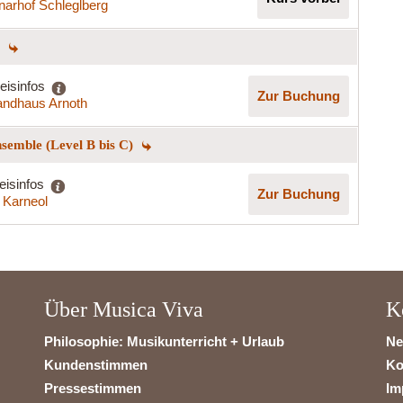
arhof Schleglberg
)
eisinfos
Zur Buchung
andhaus Arnoth
nsemble (Level B bis C)
eisinfos
Zur Buchung
 Karneol
Über Musica Viva
K
Philosophie: Musikunterricht + Urlaub
Ne
Kundenstimmen
Ko
Pressestimmen
Im