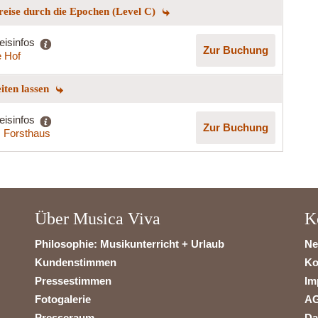
reise durch die Epochen (Level C)
eisinfos
Zur Buchung
 Hof
eiten lassen
eisinfos
Zur Buchung
s Forsthaus
Über Musica Viva
K
Philosophie: Musikunterricht + Urlaub
Ne
Kundenstimmen
Ko
Pressestimmen
Im
Fotogalerie
A
Presseraum
Da