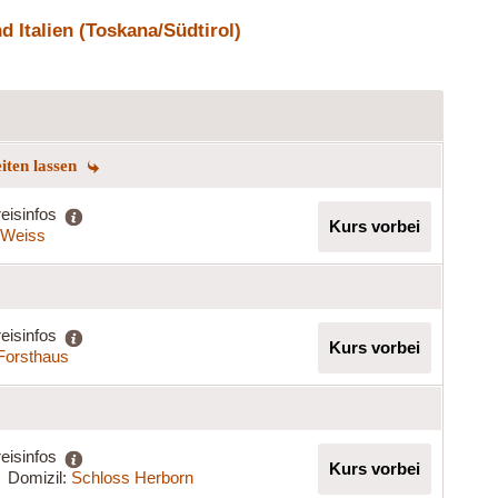
 Italien (Toskana/Südtirol)
eiten lassen
eisinfos
Kurs vorbei
a Weiss
eisinfos
Kurs vorbei
 Forsthaus
eisinfos
Kurs vorbei
Domizil:
Schloss Herborn