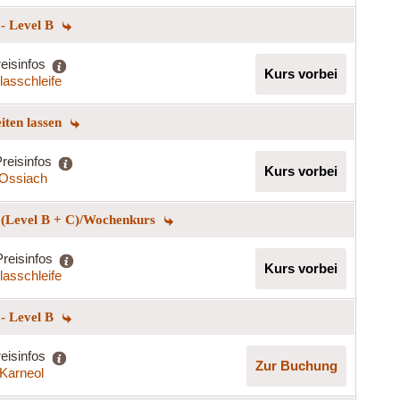
 - Level B
eisinfos
Kurs vorbei
lasschleife
eiten lassen
reisinfos
Kurs vorbei
t Ossiach
n (Level B + C)/Wochenkurs
Preisinfos
Kurs vorbei
lasschleife
 - Level B
eisinfos
Zur Buchung
Karneol