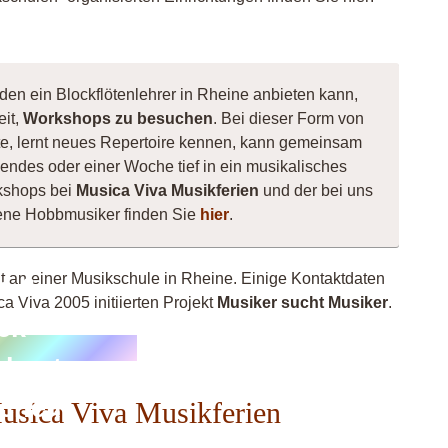
den ein Blockflötenlehrer in Rheine anbieten kann,
eit,
Workshops zu besuchen
. Bei dieser Form von
nnte, lernt neues Repertoire kennen, kann gemeinsam
ndes oder einer Woche tief in ein musikalisches
kshops bei
Musica Viva Musikferien
und der bei uns
hsene Hobbmusiker finden Sie
hier
.
ht an einer Musikschule in Rheine. Einige Kontaktdaten
p &
a Viva 2005 initiierten Projekt
Musiker sucht Musiker
.
ck
chester
scheln
Musica Viva Musikferien