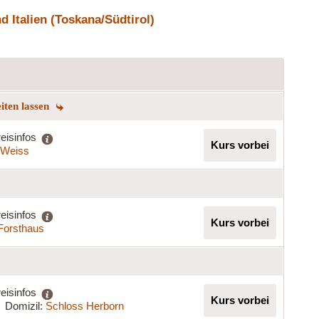
 Italien (Toskana/Südtirol)
eiten lassen
eisinfos
Kurs vorbei
a Weiss
eisinfos
Kurs vorbei
 Forsthaus
eisinfos
Kurs vorbei
Domizil:
Schloss Herborn