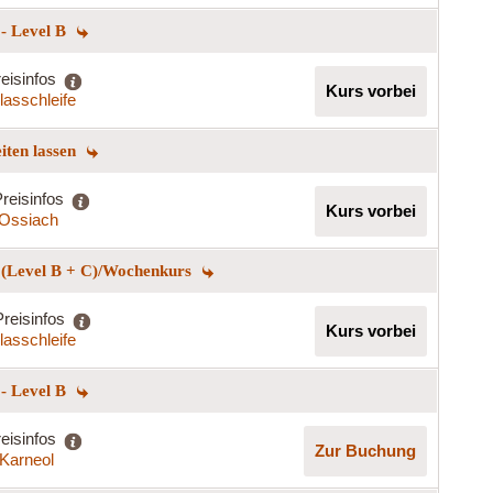
 - Level B
eisinfos
Kurs vorbei
lasschleife
eiten lassen
reisinfos
Kurs vorbei
t Ossiach
n (Level B + C)/Wochenkurs
Preisinfos
Kurs vorbei
lasschleife
 - Level B
eisinfos
Zur Buchung
Karneol