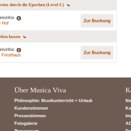
reise durch die Epochen (Level C)
eisinfos
Zur Buchung
 Hof
eiten lassen
eisinfos
Zur Buchung
s Forsthaus
Über Musica Viva
K
Philosophie: Musikunterricht + Urlaub
Ne
Kundenstimmen
Ko
Pressestimmen
Im
Fotogalerie
A
Presseraum
Da