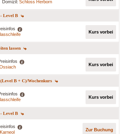
Domizil:
Schloss Herborn
 - Level B
eisinfos
Kurs vorbei
lasschleife
eiten lassen
reisinfos
Kurs vorbei
t Ossiach
n (Level B + C)/Wochenkurs
Preisinfos
Kurs vorbei
lasschleife
 - Level B
eisinfos
Zur Buchung
Karneol