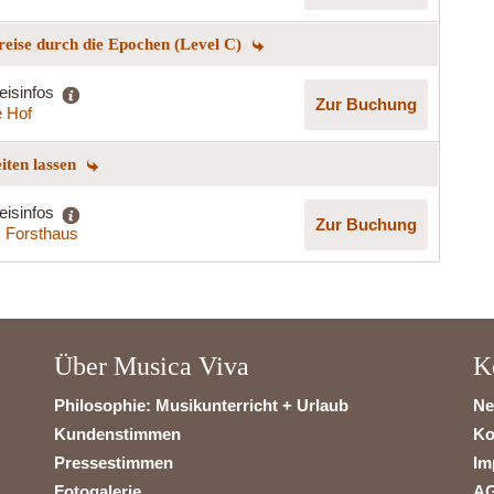
reise durch die Epochen (Level C)
eisinfos
Zur Buchung
 Hof
eiten lassen
eisinfos
Zur Buchung
s Forsthaus
Über Musica Viva
K
Philosophie: Musikunterricht + Urlaub
Ne
Kundenstimmen
Ko
Pressestimmen
Im
Fotogalerie
A