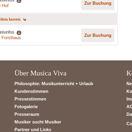
Zur Buchung
 Hof
eiten lassen
eisinfos
Zur Buchung
s Forsthaus
Über Musica Viva
K
Philosophie: Musikunterricht + Urlaub
Ne
Kundenstimmen
Ko
Pressestimmen
Im
Fotogalerie
A
Presseraum
Da
Musiker sucht Musiker
Co
Partner und Links