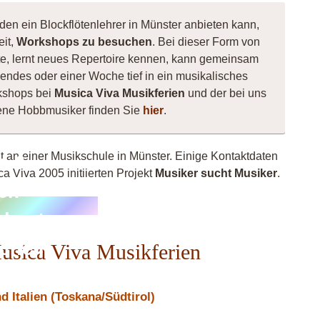
den ein Blockflötenlehrer in Münster anbieten kann,
eit,
Workshops zu besuchen
. Bei dieser Form von
nnte, lernt neues Repertoire kennen, kann gemeinsam
ndes oder einer Woche tief in ein musikalisches
kshops bei
Musica Viva Musikferien
und der bei uns
hsene Hobbmusiker finden Sie
hier
.
ht an einer Musikschule in Münster. Einige Kontaktdaten
p &
a Viva 2005 initiierten Projekt
Musiker sucht Musiker
.
ck
chester
scheln
Musica Viva Musikferien
 Italien (Toskana/Südtirol)