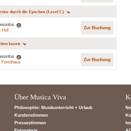
reise durch die Epochen (Level C)
eisinfos
Zur Buchung
 Hof
eiten lassen
eisinfos
Zur Buchung
s Forsthaus
Über Musica Viva
K
Philosophie: Musikunterricht + Urlaub
Ne
Kundenstimmen
Ko
Pressestimmen
Im
Fotogalerie
A