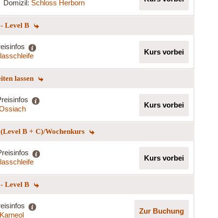
Domizil:
Schloss Herborn
 - Level B
eisinfos
Kurs vorbei
lasschleife
eiten lassen
reisinfos
Kurs vorbei
t Ossiach
n (Level B + C)/Wochenkurs
Preisinfos
Kurs vorbei
lasschleife
 - Level B
eisinfos
Zur Buchung
Karneol