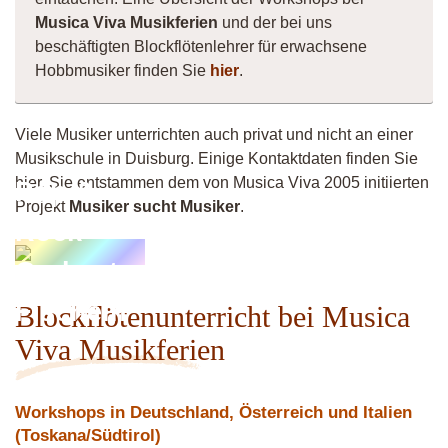
Musica Viva Musikferien
und der bei uns
beschäftigten Blockflötenlehrer für erwachsene
Hobbmusiker finden Sie
hier
.
Viele Musiker unterrichten auch privat und nicht an einer
Musikschule in Duisburg. Einige Kontaktdaten finden Sie
hier. Sie entstammen dem von Musica Viva 2005 initiierten
Pop &
Projekt
Musiker sucht Musiker
.
Rock
Orchester
Fischeln
Blockflötenunterricht bei Musica
Viva Musikferien
Workshops in Deutschland, Österreich und Italien
(Toskana/Südtirol)