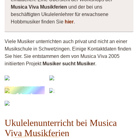
Musica Viva Musikferien
und der bei uns
beschäftigten Ukulelenlehrer für erwachsene
Hobbmusiker finden Sie
hier
.
Viele Musiker unterrichten auch privat und nicht an einer
Musikschule in Schwetzingen. Einige Kontaktdaten finden
Sie hier. Sie entstammen dem von Musica Viva 2005
initiierten Projekt
Musiker sucht Musiker
.
Klaus
Andy
Schader
Tim
Matthias
Stolzmann
IG:Markus
Bahmann
Ukulelenunterricht bei Musica
Viva Musikferien