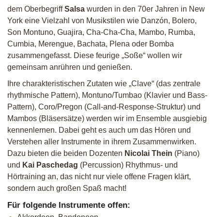
dem Oberbegriff
Salsa
wurden in den 70er Jahren in New
York eine Vielzahl von Musikstilen wie Danzón, Bolero,
Son Montuno, Guajira, Cha-Cha-Cha, Mambo, Rumba,
Cumbia, Merengue, Bachata, Plena oder Bomba
zusammengefasst. Diese feurige „Soße“ wollen wir
gemeinsam anrühren und genießen.
Ihre charakteristischen Zutaten wie „Clave“ (das zentrale
rhythmische Pattern), Montuno/Tumbao (Klavier und Bass-
Pattern), Coro/Pregon (Call-and-Response-Struktur) und
Mambos (Bläsersätze) werden wir im Ensemble ausgiebig
kennenlernen. Dabei geht es auch um das Hören und
Verstehen aller Instrumente in ihrem Zusammenwirken.
Dazu bieten die beiden Dozenten
Nicolai Thein
(Piano)
und
Kai Paschedag
(Percussion) Rhythmus- und
Hörtraining an, das nicht nur viele offene Fragen klärt,
sondern auch großen Spaß macht!
Für folgende Instrumente offen: