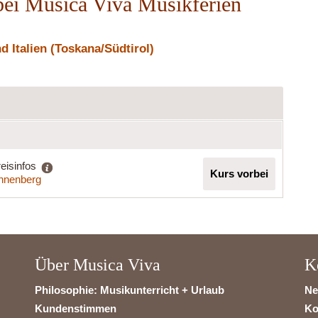
ei Musica Viva Musikferien
 Italien (Toskana/Südtirol)
eisinfos
Kurs vorbei
nnenberg
Über Musica Viva
K
Philosophie: Musikunterricht + Urlaub
Ne
Kundenstimmen
Ko