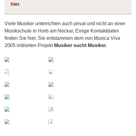
hier
.
Viele Musiker unterrichten auch privat und nicht an einer
Musikschule in Horb am Neckar. Einige Kontaktdaten
finden Sie hier. Sie entstammen dem von Musica Viva
2005 initiierten Projekt
Musiker sucht Musiker
.
Gsus
Chris
Anna
assplayer2026
Ohlmann
fredrik
Rey
zeller
Jack
Vermiculus
Anna-
Johannes
Jaeckle
Fistula
Marielle
Vittorio
Ludwig,
Krivec
Markus
BASS,
Jahrgang