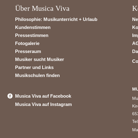
Über Musica Viva
K
Philosophie: Musikunterricht + Urlaub
Ne
Kundenstimmen
Ko
Pressestimmen
Im
Fotogalerie
A
Presseraum
Da
Musiker sucht Musiker
Co
Partner und Links
Musikschulen finden
MU
Musica Viva auf Facebook
Mu
Musica Viva auf Instagram
Ki
65
Te
Ma