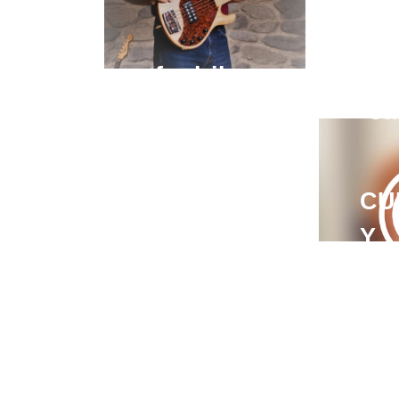
fredrik
Ja
zeller
Ja
Anna-
CU
Marielle
Y
Krivec
J O
Kla
Mu
Claudissimo