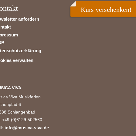
ontakt
Kurs verschenken!
wsletter anfordern
ntakt
pressum
GB
tenschutzerklärung
okies verwalten
SICA VIVA
sica Viva Musikferien
rchenpfad 6
388 Schlangenbad
l: +49-(0)6129-502560
info@musica-viva.de
il: