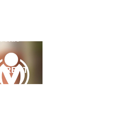
ck
Anna
eckle
Ohlmann
RRENT
Guitarsilvi
ngschule
Gsus
siker
Moony