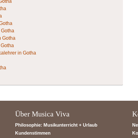
 Gotha
tha
a
 Gotha
n Gotha
in Gotha
n Gotha
alehrer in Gotha
tha
Über Musica Viva
K
Philosophie: Musikunterricht + Urlaub
Ne
Kundenstimmen
Ko