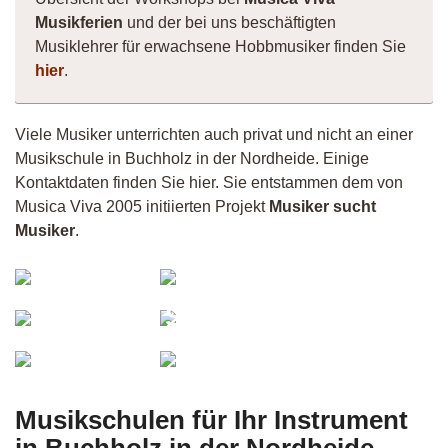
Musikferien
und der bei uns beschäftigten
Musiklehrer für erwachsene Hobbmusiker finden Sie
hier
.
Viele Musiker unterrichten auch privat und nicht an einer
Musikschule in Buchholz in der Nordheide. Einige
Kontaktdaten finden Sie hier. Sie entstammen dem von
Musica Viva 2005 initiierten Projekt
Musiker sucht
Musiker
.
Julia
Lisa
Gramsamer
Butzlaff
Silent
Slowflow
Drummer
Micha
Tangmo
Musikschulen für Ihr Instrument