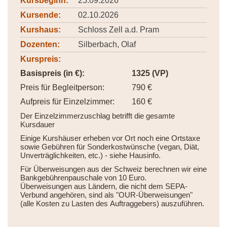
Kursbeginn:
25.09.2026
Kursende:
02.10.2026
Kurshaus:
Schloss Zell a.d. Pram
Dozenten:
Silberbach, Olaf
Kurspreis:
Basispreis (in €):
1325 (VP)
Preis für Begleitperson:
790 €
Aufpreis für Einzelzimmer:
160 €
Der Einzelzimmerzuschlag betrifft die gesamte
Kursdauer
Einige Kurshäuser erheben vor Ort noch eine Ortstaxe
sowie Gebühren für Sonderkostwünsche (vegan, Diät,
Unverträglichkeiten, etc.) - siehe Hausinfo.
Für Überweisungen aus der Schweiz berechnen wir eine
Bankgebührenpauschale von 10 Euro.
Überweisungen aus Ländern, die nicht dem SEPA-
Verbund angehören, sind als "OUR-Überweisungen"
(alle Kosten zu Lasten des Auftraggebers) auszuführen.