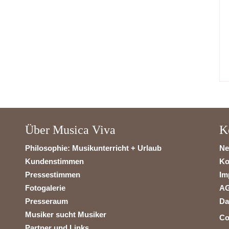
Über Musica Viva
K
Philosophie: Musikunterricht + Urlaub
Ne
Kundenstimmen
Ko
Pressestimmen
Im
Fotogalerie
A
Presseraum
Da
Musiker sucht Musiker
Co
Partner und Links