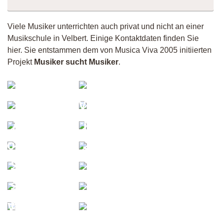
Viele Musiker unterrichten auch privat und nicht an einer
Musikschule in Velbert. Einige Kontaktdaten finden Sie
hier. Sie entstammen dem von Musica Viva 2005 initiierten
Projekt
Musiker sucht Musiker
.
Casi
Bando
Thom
Violinistin
Bee
Andreas
Matthias
JonasHemm
Jouliena
Musiker
Pop &
Bianca
Sängerin
27607
Rock
sucht
Orchester
Musiker
Band
vanKillma
Fischeln
5058