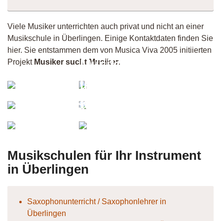
Viele Musiker unterrichten auch privat und nicht an einer
Musikschule in Überlingen. Einige Kontaktdaten finden Sie
hier. Sie entstammen dem von Musica Viva 2005 initiierten
Musik-
Projekt
Musiker sucht Musiker
.
AlexST
Insel
Musiker
Konstanz
Starypiano
Dieter
11783
Jay
/
Kaye
Matze
Musikschulen für Ihr Instrument
in Überlingen
Saxophonunterricht / Saxophonlehrer in
Überlingen