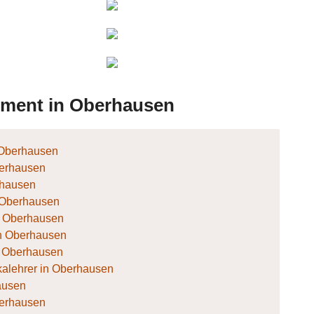
ianca
27607
Thom
olle06
Sängerin
Bee
nKillma
sucht
Band
rument in Oberhausen
 Oberhausen
berhausen
erhausen
n Oberhausen
 in Oberhausen
 in Oberhausen
in Oberhausen
alehrer in Oberhausen
hausen
berhausen