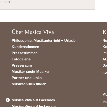
hausen
Über Musica Viva
K
Philosophie: Musikunterricht + Urlaub
Ne
Kundenstimmen
Ko
Pressestimmen
Im
Fotogalerie
A
Presseraum
Da
Musiker sucht Musiker
Co
Partner und Links
Musikschulen finden
MU
Musica Viva auf Facebook
Mu
Musica Viva auf Instagram