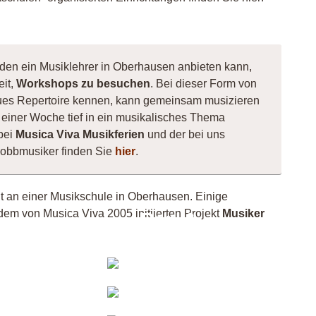
 den ein Musiklehrer in Oberhausen anbieten kann,
eit,
Workshops zu besuchen
. Bei dieser Form von
 neues Repertoire kennen, kann gemeinsam musizieren
einer Woche tief in ein musikalisches Thema
bei
Musica Viva Musikferien
und der bei uns
Hobbmusiker finden Sie
hier
.
ht an einer Musikschule in Oberhausen. Einige
dem von Musica Viva 2005 initiierten Projekt
Musiker
Pop &
Rock
uliena
Orchester
tthias
JonasHemm
Fischeln
Musiker