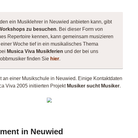
 den ein Musiklehrer in Neuwied anbieten kann, gibt
Workshops zu besuchen
. Bei dieser Form von
 neues Repertoire kennen, kann gemeinsam musizieren
einer Woche tief in ein musikalisches Thema
bei
Musica Viva Musikferien
und der bei uns
Hobbmusiker finden Sie
hier
.
cht an einer Musikschule in Neuwied. Einige Kontaktdaten
a Viva 2005 initiierten Projekt
Musiker sucht Musiker
.
nScores
patti
rument in Neuwied