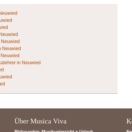
 Neuwied
euwied
wied
n Neuwied
in Neuwied
 in Neuwied
n Neuwied
alehrer in Neuwied
ed
euwied
ied
Über Musica Viva
K
Philosophie: Musikunterricht + Urlaub
Ne