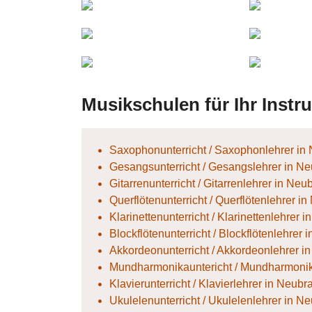
Musehold
Berliness
Mic
akzoh11
go
Mu
George
18
Fu
Musikschulen für Ihr Inst
Saxophonunterricht / Saxophonlehrer i
Gesangsunterricht / Gesangslehrer in N
Gitarrenunterricht / Gitarrenlehrer in Ne
Querflötenunterricht / Querflötenlehrer 
Klarinettenunterricht / Klarinettenlehrer
Blockflötenunterricht / Blockflötenlehre
Akkordeonunterricht / Akkordeonlehrer 
Mundharmonikauntericht / Mundharmonik
Klavierunterricht / Klavierlehrer in Neub
Ukulelenunterricht / Ukulelenlehrer in 