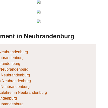
haHuhu
Joshua
rd76uk
Klezzmer
siker
971 -
BilliMiller
chs
rument in Neubrandenburg
n Neubrandenburg
eubrandenburg
ubrandenburg
in Neubrandenburg
 in Neubrandenburg
r in Neubrandenburg
in Neubrandenburg
alehrer in Neubrandenburg
randenburg
Neubrandenburg