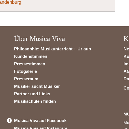
randenburg
Über Musica Viva
K
Philosophie: Musikunterricht + Urlaub
Ne
Kundenstimmen
Ko
Pressestimmen
Im
Fotogalerie
A
Presseraum
Da
Musiker sucht Musiker
Co
Partner und Links
Musikschulen finden
MU
Musica Viva auf Facebook
Mu
Musica Viva auf Instagram