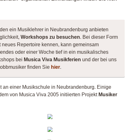
 den ein Musiklehrer in Neubrandenburg anbieten
glichkeit,
Workshops zu besuchen
. Bei dieser Form
ernt neues Repertoire kennen, kann gemeinsam
ndes oder einer Woche tief in ein musikalisches
kshops bei
Musica Viva Musikferien
und der bei uns
Hobbmusiker finden Sie
hier
.
cht an einer Musikschule in Neubrandenburg. Einige
dem von Musica Viva 2005 initiierten Projekt
Musiker
siker
Musiker
32
1254
sephine
EzZe
rburger