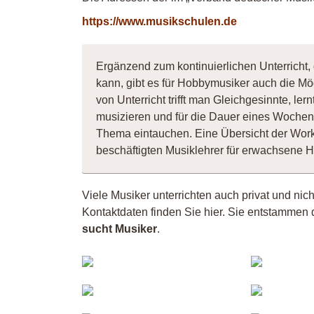
https://www.musikschulen.de
Ergänzend zum kontinuierlichen Unterricht,
kann, gibt es für Hobbymusiker auch die Mö
von Unterricht trifft man Gleichgesinnte, l
musizieren und für die Dauer eines Wochene
Thema eintauchen. Eine Übersicht der Wor
beschäftigten Musiklehrer für erwachsene 
Viele Musiker unterrichten auch privat und ni
Kontaktdaten finden Sie hier. Sie entstammen 
sucht Musiker
.
Mu
Danko
Helmut
12
Jo
Engel-
Hö