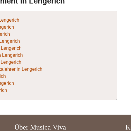
ument in Lengerich
Lengerich
ngerich
gerich
 Lengerich
n Lengerich
in Lengerich
n Lengerich
lehrer in Lengerich
ich
ngerich
rich
Über Musica Viva
K