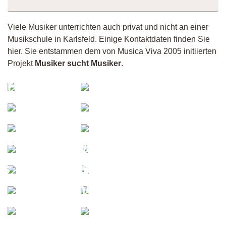
Viele Musiker unterrichten auch privat und nicht an einer
Musikschule in Karlsfeld. Einige Kontaktdaten finden Sie
hier. Sie entstammen dem von Musica Viva 2005 initiierten
Projekt
Musiker sucht Musiker
.
Martin
Herbalifer
Konicsek
Musiker
John
8492
JB
Carmen
WYM
Andre
Dizziphus
Klavierunterricht
Tenorsax
is_is_Ruby_HH
im Schwabing
München
Nouran
Quokka
Tim
Simone
Vincent
onis-