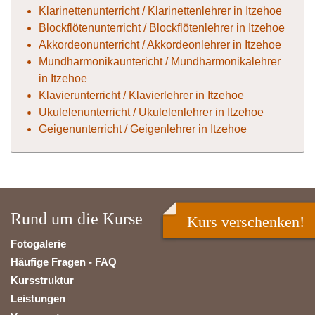
Klarinettenunterricht / Klarinettenlehrer in Itzehoe
Blockflötenunterricht / Blockflötenlehrer in Itzehoe
Akkordeonunterricht / Akkordeonlehrer in Itzehoe
Mundharmonikauntericht / Mundharmonikalehrer
in Itzehoe
Klavierunterricht / Klavierlehrer in Itzehoe
Ukulelenunterricht / Ukulelenlehrer in Itzehoe
Geigenunterricht / Geigenlehrer in Itzehoe
Rund um die Kurse
Kurs verschenken!
Fotogalerie
Häufige Fragen - FAQ
Kursstruktur
Leistungen