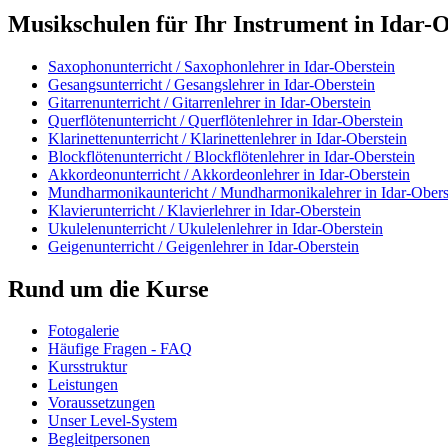
Musikschulen für Ihr Instrument in Idar-
Saxophonunterricht / Saxophonlehrer in Idar-Oberstein
Gesangsunterricht / Gesangslehrer in Idar-Oberstein
Gitarrenunterricht / Gitarrenlehrer in Idar-Oberstein
Querflötenunterricht / Querflötenlehrer in Idar-Oberstein
Klarinettenunterricht / Klarinettenlehrer in Idar-Oberstein
Blockflötenunterricht / Blockflötenlehrer in Idar-Oberstein
Akkordeonunterricht / Akkordeonlehrer in Idar-Oberstein
Mundharmonikauntericht / Mundharmonikalehrer in Idar-Obers
Klavierunterricht / Klavierlehrer in Idar-Oberstein
Ukulelenunterricht / Ukulelenlehrer in Idar-Oberstein
Geigenunterricht / Geigenlehrer in Idar-Oberstein
Rund um die Kurse
Fotogalerie
Häufige Fragen - FAQ
Kursstruktur
Leistungen
Voraussetzungen
Unser Level-System
Begleitpersonen