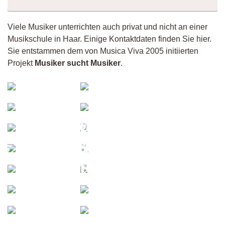
Viele Musiker unterrichten auch privat und nicht an einer
Musikschule in Haar. Einige Kontaktdaten finden Sie hier.
Sie entstammen dem von Musica Viva 2005 initiierten
Projekt
Musiker sucht Musiker
.
Musiker
John
8492
JB
Carmen
WYM
Andre
Dizziphus
Klavierunterricht
Tenorsax
is_is_Ruby_HH
im Schwabing
München
Nouran
Herbalifer
Martin
Quokka
Konicsek
Tim
Simone
Vincent
onis-