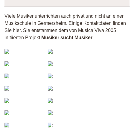
Viele Musiker unterrichten auch privat und nicht an einer
Musikschule in Germersheim. Einige Kontaktdaten finden
Sie hier. Sie entstammen dem von Musica Viva 2005
initiierten Projekt
Musiker sucht Musiker
.
Adler-
FloH
Anna
Musiker
Studio;
19389
Dawid
Anja
Olga
Adler
el -
Stephan
Akustikzauber
Willing
azeg
Omid
Gitarre
Heike
Grünstadt
Sanne
Drum_la