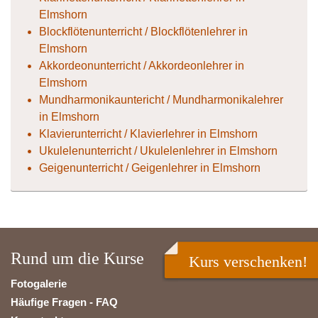
Elmshorn
Blockflötenunterricht / Blockflötenlehrer in
Elmshorn
Akkordeonunterricht / Akkordeonlehrer in
Elmshorn
Mundharmonikauntericht / Mundharmonikalehrer
in Elmshorn
Klavierunterricht / Klavierlehrer in Elmshorn
Ukulelenunterricht / Ukulelenlehrer in Elmshorn
Geigenunterricht / Geigenlehrer in Elmshorn
Rund um die Kurse
Kurs verschenken!
Fotogalerie
Häufige Fragen - FAQ