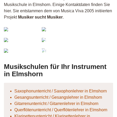
Musikschule in Elmshorn. Einige Kontaktdaten finden Sie
hier. Sie entstammen dem von Musica Viva 2005 initiierten
Projekt
Musiker sucht Musiker
.
Lisa
Tangmo
Butzlaff
Silent
Slowflow
Drummer
Julia
JazzDrummer
Gramsamer
Musikschulen für Ihr Instrument
in Elmshorn
Saxophonunterricht / Saxophonlehrer in Elmshorn
Gesangsunterricht / Gesangslehrer in Elmshorn
Gitarrenunterricht / Gitarrenlehrer in Elmshorn
Querflötenunterricht / Querflötenlehrer in Elmshorn
Klarinettenunterricht / Klarinettenlehrer in